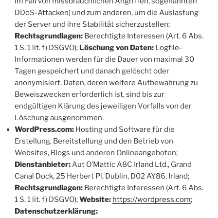
im Fall von missbräuchlichen Angriffen, sogenannten
DDoS-Attacken) und zum anderen, um die Auslastung
der Server und ihre Stabilität sicherzustellen;
Rechtsgrundlagen:
Berechtigte Interessen (Art. 6 Abs.
1 S. 1 lit. f) DSGVO);
Löschung von Daten:
Logfile-
Informationen werden für die Dauer von maximal 30
Tagen gespeichert und danach gelöscht oder
anonymisiert. Daten, deren weitere Aufbewahrung zu
Beweiszwecken erforderlich ist, sind bis zur
endgültigen Klärung des jeweiligen Vorfalls von der
Löschung ausgenommen.
WordPress.com:
Hosting und Software für die
Erstellung, Bereitstellung und den Betrieb von
Websites, Blogs und anderen Onlineangeboten;
Dienstanbieter:
Aut O’Mattic A8C Irland Ltd., Grand
Canal Dock, 25 Herbert Pl, Dublin, D02 AY86, Irland;
Rechtsgrundlagen:
Berechtigte Interessen (Art. 6 Abs.
1 S. 1 lit. f) DSGVO);
Website:
https://wordpress.com
;
Datenschutzerklärung: