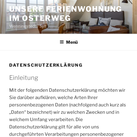
Zum
UNSERE FERIENWOHNUNG
Inhalt
IM OSTERWEG
springen
Wenningstedt / Sylt
Menü
DATENSCHUTZERKLÄRUNG
Einleitung
Mit der folgenden Datenschutzerklärung möchten wir
Sie darüber aufklären, welche Arten Ihrer
personenbezogenen Daten (nachfolgend auch kurz als
„Daten“ bezeichnet) wir zu welchen Zwecken und in
welchem Umfang verarbeiten. Die
Datenschutzerklärung gilt für alle von uns
durchgeführten Verarbeitungen personenbezogener